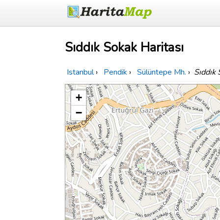
Sıddık Sokak Haritası
Istanbul
›
Pendik
›
Sülüntepe Mh.
›
Sıddık
+
−