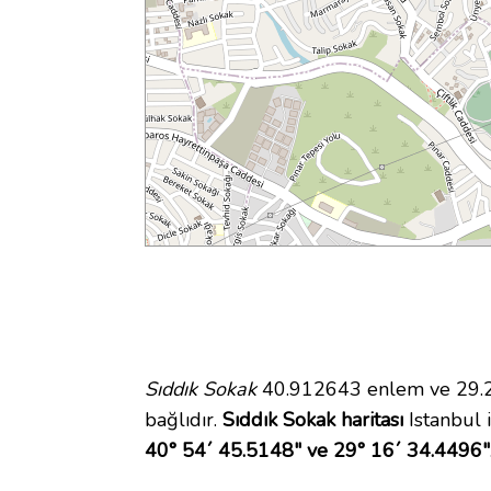
Sıddık Sokak
40.912643 enlem ve 29.27
bağlıdır.
Sıddık Sokak haritası
Istanbul i
40° 54´ 45.5148" ve 29° 16´ 34.4496"