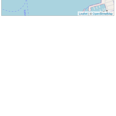
Leaflet
| ©
OpenStreetMap