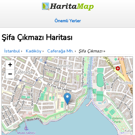
Önemli Yerler
Şifa Çıkmazı Haritası
İstanbul
›
Kadıköy
›
Caferağa Mh.
›
Şifa Çıkmazı
»
+
−