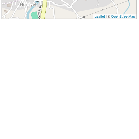
Leaflet
| ©
OpenStreetMap