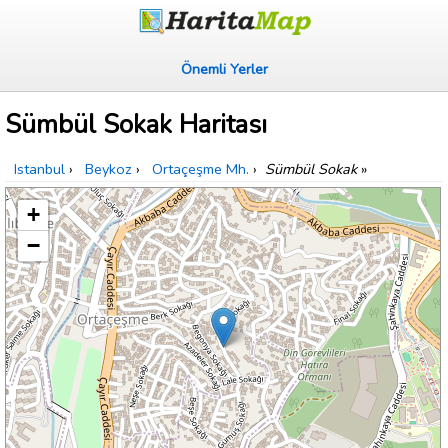
Önemli Yerler
Sümbül Sokak Haritası
Istanbul
›
Beykoz
›
Ortaçeşme Mh.
›
Sümbül Sokak
»
+
−