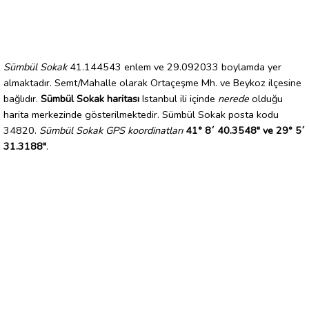
Sümbül Sokak
41.144543 enlem ve 29.092033 boylamda yer
almaktadır. Semt/Mahalle olarak Ortaçeşme Mh. ve Beykoz ilçesine
bağlıdır.
Sümbül Sokak haritası
Istanbul ili içinde
nerede
olduğu
harita merkezinde gösterilmektedir. Sümbül Sokak posta kodu
34820.
Sümbül Sokak GPS koordinatları
41° 8´ 40.3548" ve 29° 5´
31.3188"
.