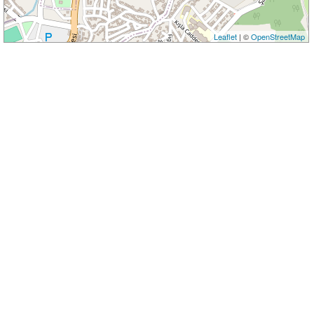
Leaflet
| ©
OpenStreetMap