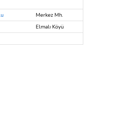
lu
Merkez Mh.
Elmalı Köyü