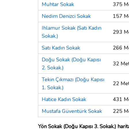
Muhtar Sokak
375 M
Nedim Denizci Sokak
157 M
Ihlamur Sokak (Satı Kadın
293 M
Sokak.)
Satı Kadın Sokak
266 M
Doğu Sokak (Doğu Kapısı
32 Me
2. Sokak.)
Tekin Çıkmazı (Doğu Kapısı
22 Me
1. Sokak.)
Hatice Kadın Sokak
431 M
Mustafa Güventürk Sokak
225 M
Yön Sokak (Doğu Kapısı 3. Sokak.) harit