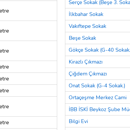
Serçe Sokak (Beşe 3. Soka
etre
İlkbahar Sokak
Vakıftepe Sokak
etre
Beşe Sokak
Gökçe Sokak (G-40 Sokak.
etre
Kirazlı Çıkmazı
etre
Çiğdem Çıkmazı
etre
Onat Sokak (G-4 Sokak.)
etre
Ortaçeşme Merkez Cami
etre
İBB İSKİ Beykoz Şube M
Bilgi Evi
etre