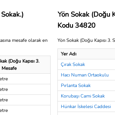
 Sokak.)
Yön Sokak (Doğu Ka
Kodu 34820
tasına mesafe olarak en
Yön Sokak (Doğu Kapısı 3. So
Yer Adı
kak (Doğu Kapısı 3.
Çırak Sokak
) Mesafe
Hacı Numan Ortaokulu
etre
Pırlanta Sokak
etre
Korubaşı Cami Sokak
etre
Hünkar İskelesi Caddesi
etre