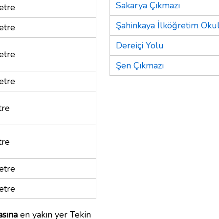
Sakarya Çıkmazı
etre
Şahinkaya İlköğretim Oku
etre
Dereiçi Yolu
etre
Şen Çıkmazı
etre
tre
tre
etre
etre
asına
en yakın yer Tekin