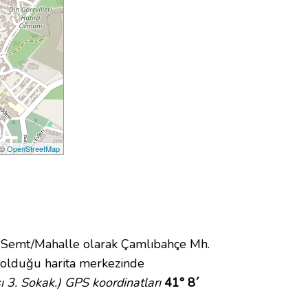
 ©
OpenStreetMap
Semt/Mahalle olarak Çamlıbahçe Mh.
olduğu harita merkezinde
 3. Sokak.) GPS koordinatları
41° 8´