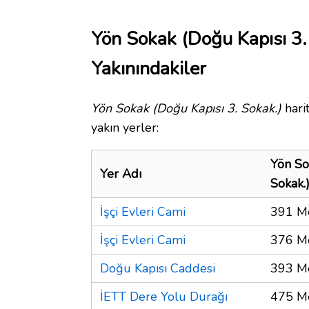
Yön Sokak (Doğu Kapısı 3.
Yakınındakiler
Yön Sokak (Doğu Kapısı 3. Sokak.)
hari
yakın yerler:
Yön So
Yer Adı
Sokak.
İşçi Evleri Cami
391 M
İşçi Evleri Cami
376 M
Doğu Kapısı Caddesi
393 M
İETT Dere Yolu Durağı
475 M