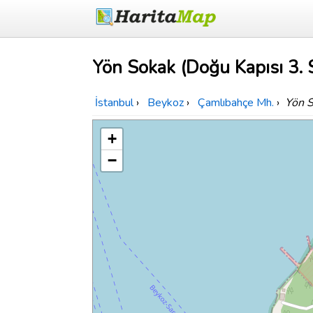
Yön Sokak (Doğu Kapısı 3. S
İstanbul
›
Beykoz
›
Çamlıbahçe Mh.
›
Yön S
+
−