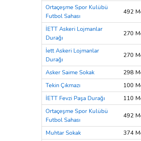
Ortaçeşme Spor Kulübü
492 M
Futbol Sahası
İETT Askeri Lojmanlar
270 M
Durağı
İett Askeri Lojmanlar
270 M
Durağı
Asker Saime Sokak
298 M
Tekin Çıkmazı
100 M
İETT Fevzi Paşa Durağı
110 M
Ortaçeşme Spor Kulübü
492 M
Futbol Sahası
Muhtar Sokak
374 M