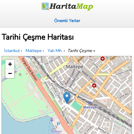
Önemli Yerler
Tarihi Çeşme Haritası
İstanbul
›
Maltepe
›
Yalı Mh.
›
Tarihi Çeşme
»
+
−