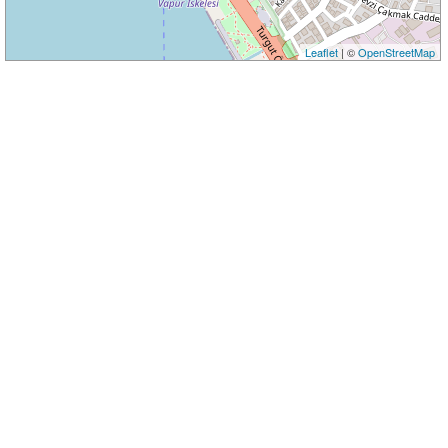
Leaflet
| ©
OpenStreetMap