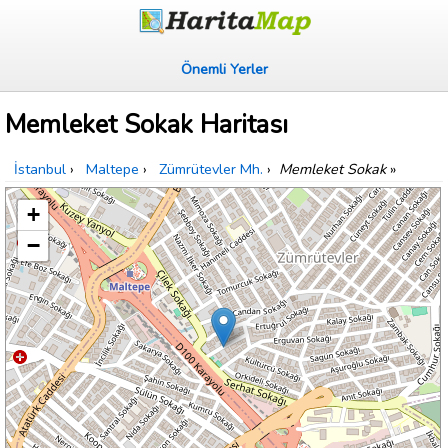
Önemli Yerler
Memleket Sokak Haritası
İstanbul
›
Maltepe
›
Zümrütevler Mh.
›
Memleket Sokak
»
+
−