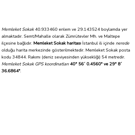
Memleket Sokak
40.933460 enlem ve 29.143524 boylamda yer
almaktadır. Semt/Mahalle olarak Zümrütevler Mh. ve Maltepe
ilçesine bağlıdır.
Memleket Sokak haritası
İstanbul ili içinde
nerede
olduğu harita merkezinde gösterilmektedir. Memleket Sokak posta
kodu 34844. Rakımı (deniz seviyesinden yüksekliği) 54 metredir.
Memleket Sokak GPS koordinatları
40° 56´ 0.4560" ve 29° 8´
36.6864"
.