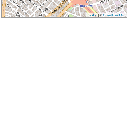
Leaflet
| ©
OpenStreetMap