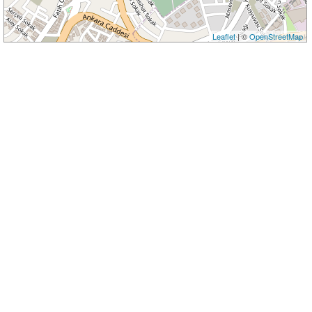
Leaflet
| ©
OpenStreetMap