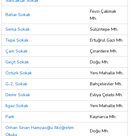
Sancaktar Sokak
Fevzi Çakmak
Bahar Sokak
Mh.
Sema Sokak
Sülüntepe Mh.
Tepe Sokak
Ertuğrul Gazi Mh.
Çam Sokak
Çınardere Mh.
Geçit Sokak
Doğu Mh.
Öztürk Sokak
Yeni Mahalle Mh.
G-2. Sokak
Bahçelievler Mh.
Demir Sokak
Evliya Çelebi Mh.
Ilgaz Sokak
Yeni Mahalle Mh.
Park
Kaynarca Mh.
Orhan Sinan Hamzaoğlu İlköğretim
Doğu Mh.
Okulu