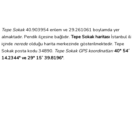
Tepe Sokak
40.903954 enlem ve 29.261061 boylamda yer
almaktadır. Pendik ilçesine bağlıdır.
Tepe Sokak haritası
İstanbul ili
içinde
nerede
olduğu harita merkezinde gösterilmektedir. Tepe
Sokak posta kodu 34890.
Tepe Sokak GPS koordinatları
40° 54´
14.2344" ve 29° 15´ 39.8196"
.