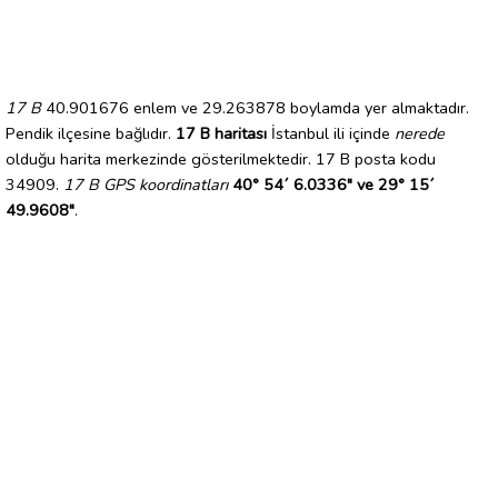
17 B
40.901676 enlem ve 29.263878 boylamda yer almaktadır.
Pendik ilçesine bağlıdır.
17 B haritası
İstanbul ili içinde
nerede
olduğu harita merkezinde gösterilmektedir. 17 B posta kodu
34909.
17 B GPS koordinatları
40° 54´ 6.0336" ve 29° 15´
49.9608"
.