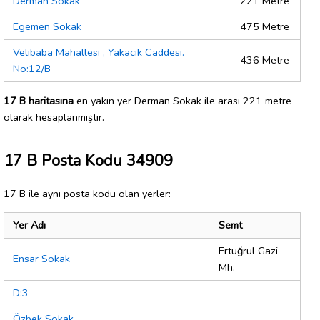
Derman Sokak
221 Metre
Egemen Sokak
475 Metre
Velibaba Mahallesi , Yakacık Caddesi.
436 Metre
No:12/B
17 B haritasına
en yakın yer Derman Sokak ile arası 221 metre
olarak hesaplanmıştır.
17 B Posta Kodu 34909
17 B ile aynı posta kodu olan yerler:
Yer Adı
Semt
Ertuğrul Gazi
Ensar Sokak
Mh.
D:3
Özbek Sokak