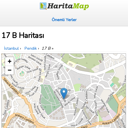
Önemli Yerler
17 B Haritası
İstanbul
›
Pendik
›
17 B
»
+
−