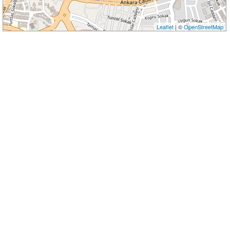
Leaflet
| ©
OpenStreetMap