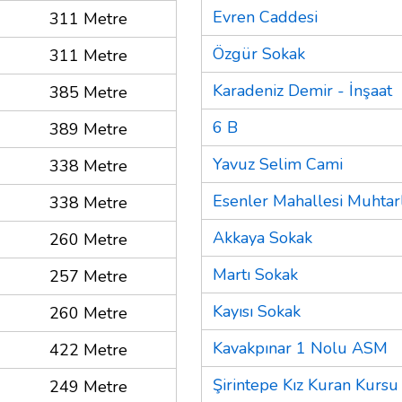
Evren Caddesi
311 Metre
Özgür Sokak
311 Metre
Karadeniz Demir - İnşaat
385 Metre
6 B
389 Metre
Yavuz Selim Cami
338 Metre
Esenler Mahallesi Muhtarl
338 Metre
Akkaya Sokak
260 Metre
Martı Sokak
257 Metre
Kayısı Sokak
260 Metre
Kavakpınar 1 Nolu ASM
422 Metre
Şirintepe Kız Kuran Kursu
249 Metre