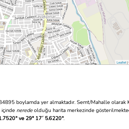
Leaflet
|
895 boylamda yer almaktadır. Semt/Mahalle olarak Ka
i içinde
nerede
olduğu harita merkezinde gösterilmekte
1.7520" ve 29° 17´ 5.6220"
.