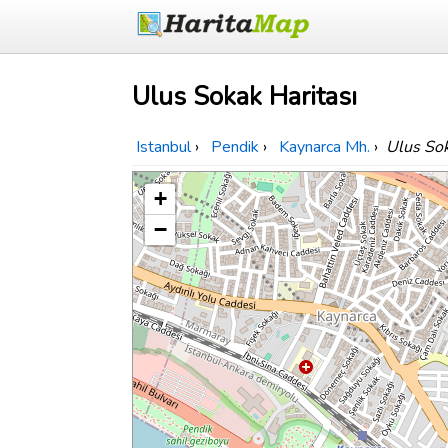
Ulus Sokak Haritası
Istanbul
›
Pendik
›
Kaynarca Mh.
›
Ulus So
+
−