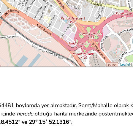
Leaflet
|
481 boylamda yer almaktadır. Semt/Mahalle olarak Ka
i içinde
nerede
olduğu harita merkezinde gösterilmekte
18.4512" ve 29° 15´ 52.1316"
.