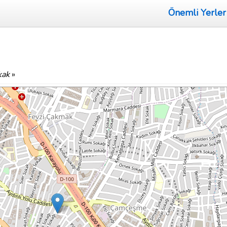
Önemli Yerler
kak
»