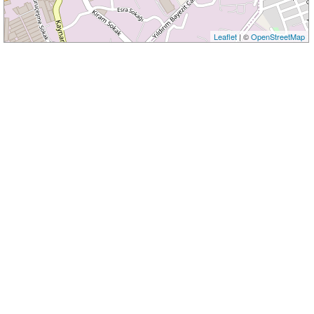
Leaflet
| ©
OpenStreetMap