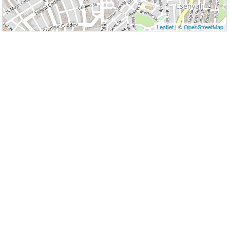
Leaflet
| ©
OpenStreetMap