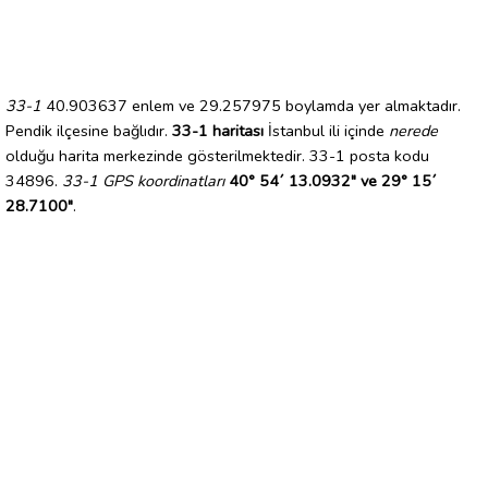
33-1
40.903637 enlem ve 29.257975 boylamda yer almaktadır.
Pendik ilçesine bağlıdır.
33-1 haritası
İstanbul ili içinde
nerede
olduğu harita merkezinde gösterilmektedir. 33-1 posta kodu
34896.
33-1 GPS koordinatları
40° 54´ 13.0932" ve 29° 15´
28.7100"
.