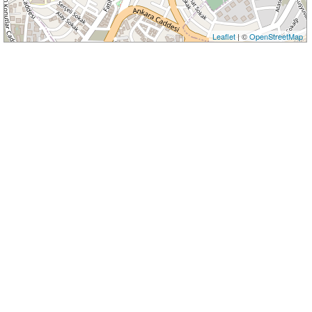
Leaflet
| ©
OpenStreetMap