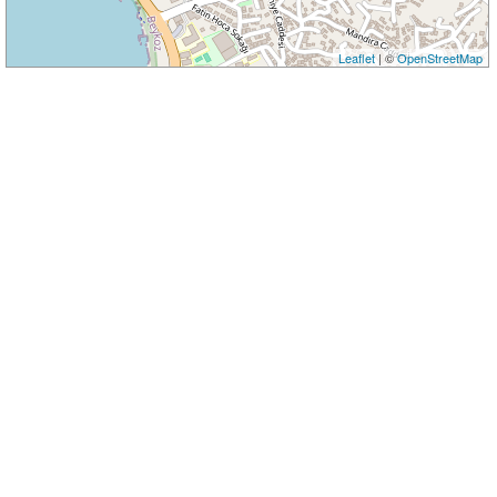
Leaflet
| ©
OpenStreetMap