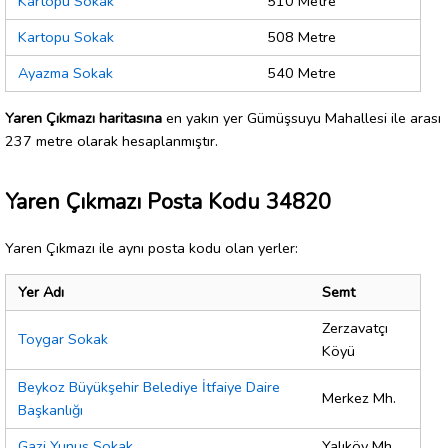
Kartopu Sokak
510 Metre
Kartopu Sokak
508 Metre
Ayazma Sokak
540 Metre
Yaren Çıkmazı haritasına
en yakın yer Gümüşsuyu Mahallesi ile arası
237 metre olarak hesaplanmıştır.
Yaren Çıkmazı Posta Kodu 34820
Yaren Çıkmazı ile aynı posta kodu olan yerler:
Yer Adı
Semt
Zerzavatçı
Toygar Sokak
Köyü
Beykoz Büyükşehir Belediye İtfaiye Daire
Merkez Mh.
Başkanlığı
Gazi Yunus Sokak
Yalıköy Mh.