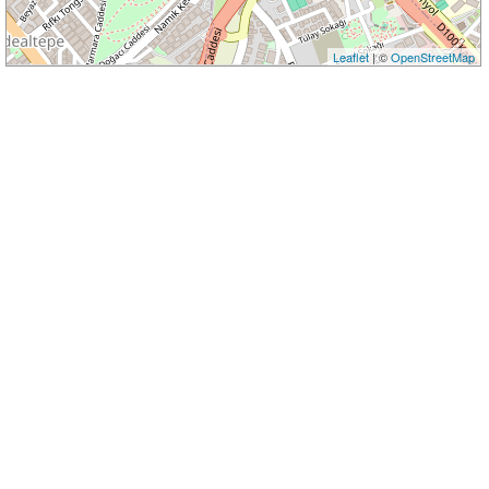
Leaflet
| ©
OpenStreetMap