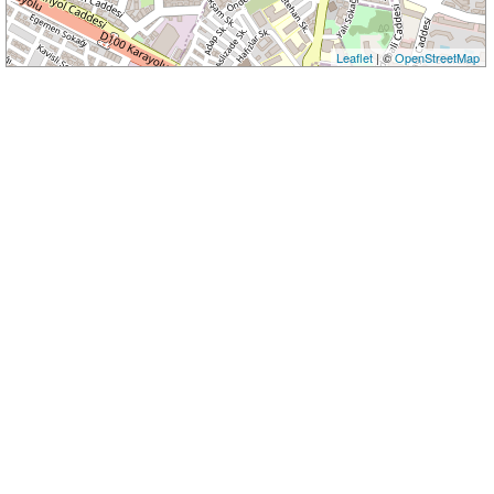
Leaflet
| ©
OpenStreetMap