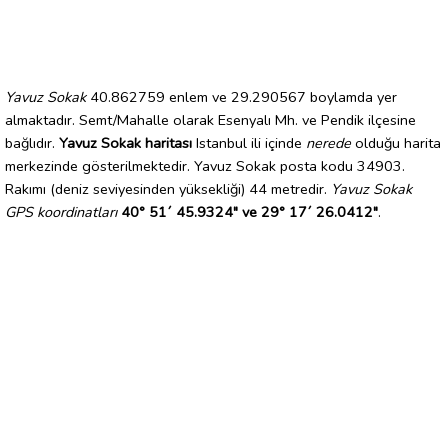
Yavuz Sokak
40.862759 enlem ve 29.290567 boylamda yer
almaktadır. Semt/Mahalle olarak Esenyalı Mh. ve Pendik ilçesine
bağlıdır.
Yavuz Sokak haritası
Istanbul ili içinde
nerede
olduğu harita
merkezinde gösterilmektedir. Yavuz Sokak posta kodu 34903.
Rakımı (deniz seviyesinden yüksekliği) 44 metredir.
Yavuz Sokak
GPS koordinatları
40° 51´ 45.9324" ve 29° 17´ 26.0412"
.