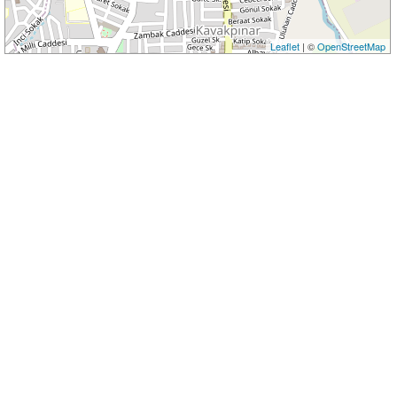
Leaflet
| ©
OpenStreetMap