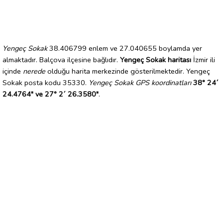
Yengeç Sokak
38.406799 enlem ve 27.040655 boylamda yer
almaktadır. Balçova ilçesine bağlıdır.
Yengeç Sokak haritası
İzmir ili
içinde
nerede
olduğu harita merkezinde gösterilmektedir. Yengeç
Sokak posta kodu 35330.
Yengeç Sokak GPS koordinatları
38° 24´
24.4764" ve 27° 2´ 26.3580"
.