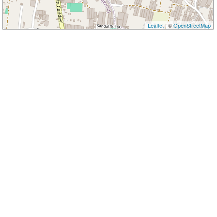
Leaflet
| ©
OpenStreetMap