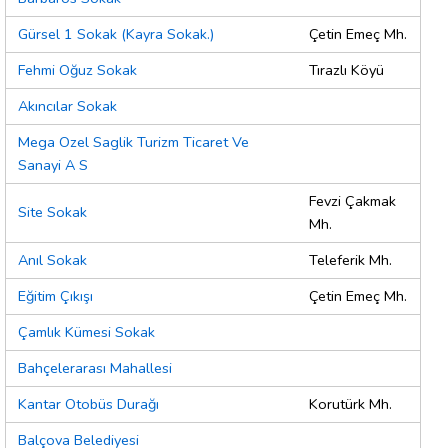
Gürsel 1 Sokak (Kayra Sokak.)
Çetin Emeç Mh.
Fehmi Oğuz Sokak
Tırazlı Köyü
Akıncılar Sokak
Mega Ozel Saglik Turizm Ticaret Ve
Sanayi A S
Fevzi Çakmak
Site Sokak
Mh.
Anıl Sokak
Teleferik Mh.
Eğitim Çıkışı
Çetin Emeç Mh.
Çamlık Kümesi Sokak
Bahçelerarası Mahallesi
Kantar Otobüs Durağı
Korutürk Mh.
Balçova Belediyesi