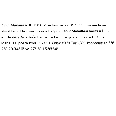
Onur Mahallesi
38.391651 enlem ve 27.054399 boylamda yer
almaktadır. Balçova ilçesine bağlıdır.
Onur Mahallesi haritası
İzmir ili
içinde
nerede
olduğu harita merkezinde gösterilmektedir. Onur
Mahallesi posta kodu 35330.
Onur Mahallesi GPS koordinatları
38°
23´ 29.9436" ve 27° 3´ 15.8364"
.