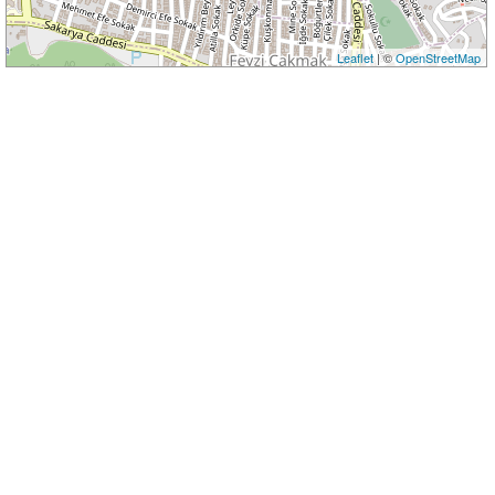
Leaflet
| ©
OpenStreetMap