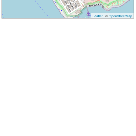
Leaflet
| ©
OpenStreetMap