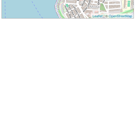
Leaflet
| ©
OpenStreetMap