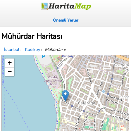
Önemli Yerler
Mühürdar Haritası
İstanbul
›
Kadıköy
›
Mühürdar
»
+
−