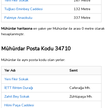
Yeni Fikir Sokak
167 Metre
Tuğlacı Eminbey Caddesi
132 Metre
Palmiye Anaokulu
337 Metre
Mühürdar haritasına
en yakın yer Mühürdar ile arası 0 metre olarak
hesaplanmıştır.
Mühürdar Posta Kodu 34710
Mühürdar ile aynı posta kodu olan yerler:
Yer Adı
Semt
Yeni Fikir Sokak
İETT Rıhtım Durağı
Caferağa Mh.
Zahit Bey Sokak
Zühtüpaşa Mh.
Hilmi Paşa Caddesi