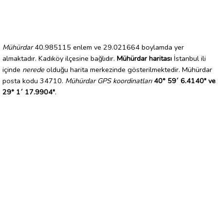
Mühürdar
40.985115 enlem ve 29.021664 boylamda yer
almaktadır. Kadıköy ilçesine bağlıdır.
Mühürdar haritası
İstanbul ili
içinde
nerede
olduğu harita merkezinde gösterilmektedir. Mühürdar
posta kodu 34710.
Mühürdar GPS koordinatları
40° 59´ 6.4140" ve
29° 1´ 17.9904"
.