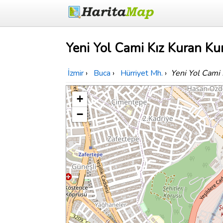
Yeni Yol Cami Kız Kuran Kur
İzmir
›
Buca
›
Hürriyet Mh.
›
Yeni Yol Cami 
+
−