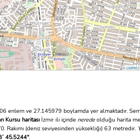
Leaflet
|
6 enlem ve 27.145979 boylamda yer almaktadır. Semt
n Kursu haritası
İzmir ili içinde
nerede
olduğu harita mer
. Rakımı (deniz seviyesinden yüksekliği) 63 metredir.
8´ 45.5244"
.