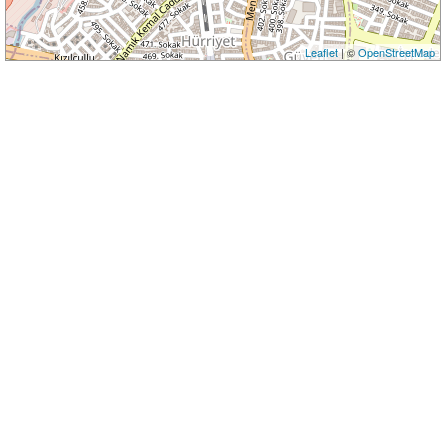
Leaflet
| ©
OpenStreetMap