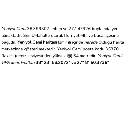
Yeniyol Cami
38.399502 enlem ve 27.147326 boylamda yer
almaktadır. Semt/Mahalle olarak Hürriyet Mh. ve Buca ilçesine
bağlıdır.
Yeniyol Cami haritası
İzmir ili içinde
nerede
olduğu harita
merkezinde gösterilmektedir. Yeniyol Cami posta kodu 35370.
Rakımı (deniz seviyesinden yüksekliği) 64 metredir.
Yeniyol Cami
GPS koordinatları
38° 23´ 58.2072" ve 27° 8´ 50.3736"
.