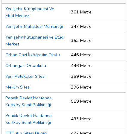
Yenişehir Kütüphanesi Ve
361 Metre
Etüd Merkez
Yenişehir Mahallesi Muhtarlığı
347 Metre
Yenişehir Kütüphanesi ve Etüd
353 Metre
Merkez
Orhan Gazi İlköğretim Okulu
446 Metre
Orhangazi Ortaokulu
446 Metre
Yeni Petekçiler Sitesi
369 Metre
Meklim Sitesi
296 Metre
Pendik Devlet Hastanesi
519 Metre
Kurtköy Semt Polikinliği
Pendik Devlet Hastanesi
493 Metre
Kurtköy Semt Polikinliği
İETT Alp Sitesi Durağı
477 Metre