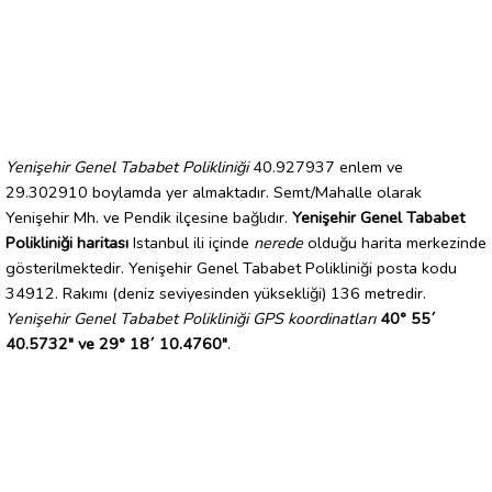
Yenişehir Genel Tababet Polikliniği
40.927937 enlem ve
29.302910 boylamda yer almaktadır. Semt/Mahalle olarak
Yenişehir Mh. ve Pendik ilçesine bağlıdır.
Yenişehir Genel Tababet
Polikliniği haritası
Istanbul ili içinde
nerede
olduğu harita merkezinde
gösterilmektedir. Yenişehir Genel Tababet Polikliniği posta kodu
34912. Rakımı (deniz seviyesinden yüksekliği) 136 metredir.
Yenişehir Genel Tababet Polikliniği GPS koordinatları
40° 55´
40.5732" ve 29° 18´ 10.4760"
.