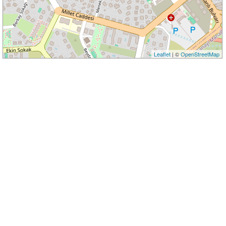
Leaflet
| ©
OpenStreetMap