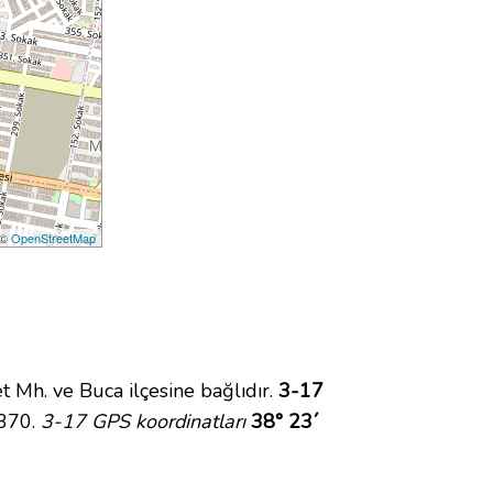
 ©
OpenStreetMap
Mh. ve Buca ilçesine bağlıdır.
3-17
5370.
3-17 GPS koordinatları
38° 23´