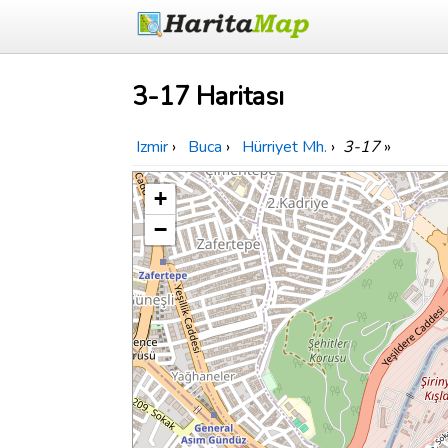
3-17 Haritası
Izmir
›
Buca
›
Hürriyet Mh.
›
3-17
»
+
−