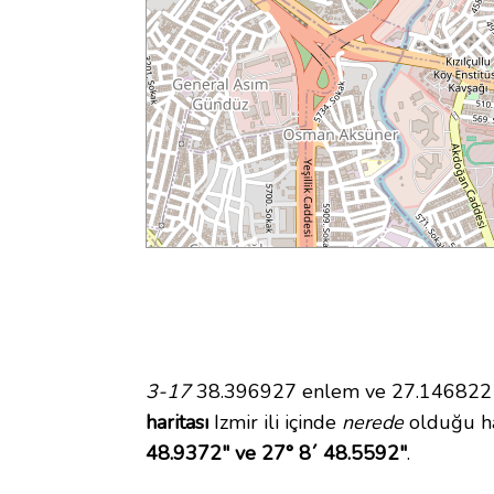
3-17
38.396927 enlem ve 27.146822 bo
haritası
Izmir ili içinde
nerede
olduğu ha
48.9372" ve 27° 8´ 48.5592"
.