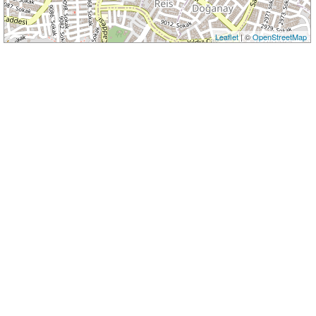
Leaflet
| ©
OpenStreetMap