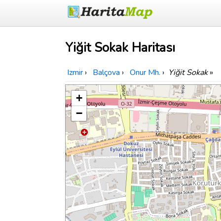
Yiğit Sokak Haritası
Izmir
›
Balçova
›
Onur Mh.
›
Yiğit Sokak
»
+
−