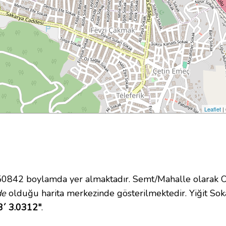
Leaflet
|
42 boylamda yer almaktadır. Semt/Mahalle olarak Onur
de
olduğu harita merkezinde gösterilmektedir. Yiğit So
3´ 3.0312"
.