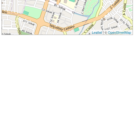
Leaflet
| ©
OpenStreetMap