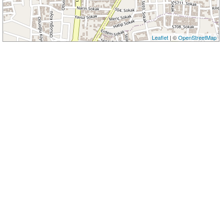
Leaflet
| ©
OpenStreetMap