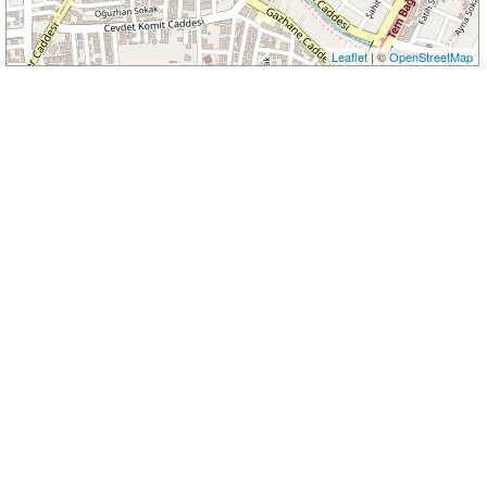
Leaflet
| ©
OpenStreetMap