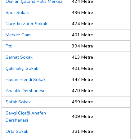
Osman Çatana Polis Merkez
424 Metre
Spor Sokak
496 Metre
Nurettin Zafer Sokak
424 Metre
Merkez Cami
401 Metre
Ptt
394 Metre
Serhat Sokak
413 Metre
Çakmakçı Sokak
401 Metre
Hasan Efendi Sokak
347 Metre
Analitik Dershanesi
470 Metre
Şafak Sokak
459 Metre
Sevgi Çiçeği Anafen
409 Metre
Dershanesi
Orta Sokak
381 Metre