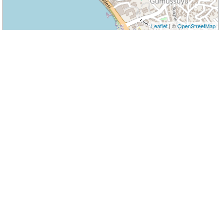
Leaflet
| ©
OpenStreetMap