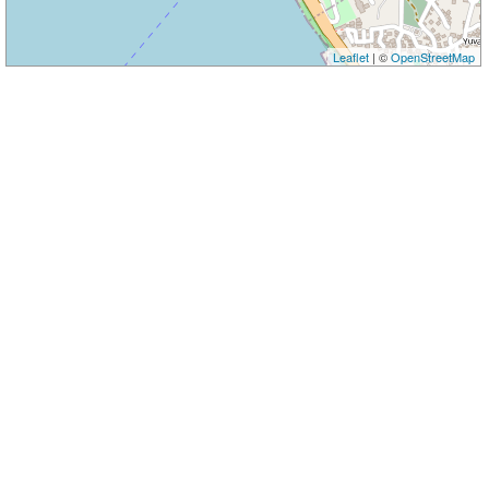
Leaflet
| ©
OpenStreetMap