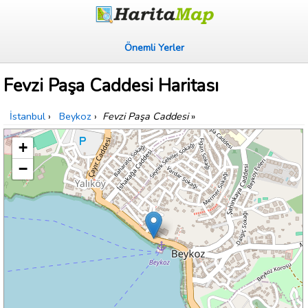
Önemli Yerler
Fevzi Paşa Caddesi Haritası
İstanbul
›
Beykoz
›
Fevzi Paşa Caddesi
»
+
−