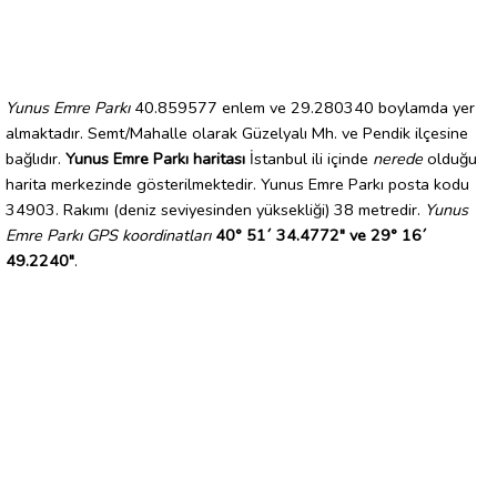
Yunus Emre Parkı
40.859577 enlem ve 29.280340 boylamda yer
almaktadır. Semt/Mahalle olarak Güzelyalı Mh. ve Pendik ilçesine
bağlıdır.
Yunus Emre Parkı haritası
İstanbul ili içinde
nerede
olduğu
harita merkezinde gösterilmektedir. Yunus Emre Parkı posta kodu
34903. Rakımı (deniz seviyesinden yüksekliği) 38 metredir.
Yunus
Emre Parkı GPS koordinatları
40° 51´ 34.4772" ve 29° 16´
49.2240"
.