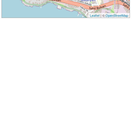
Leaflet
| ©
OpenStreetMap