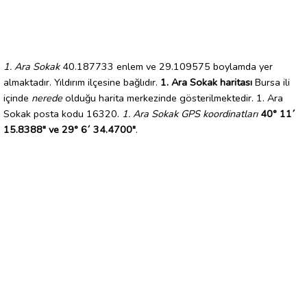
1. Ara Sokak
40.187733 enlem ve 29.109575 boylamda yer
almaktadır. Yıldırım ilçesine bağlıdır.
1. Ara Sokak haritası
Bursa ili
içinde
nerede
olduğu harita merkezinde gösterilmektedir. 1. Ara
Sokak posta kodu 16320.
1. Ara Sokak GPS koordinatları
40° 11´
15.8388" ve 29° 6´ 34.4700"
.