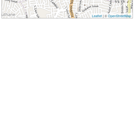
Leaflet
| ©
OpenStreetMap