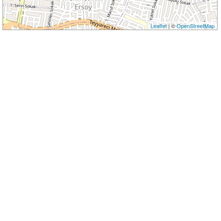
Leaflet
| ©
OpenStreetMap