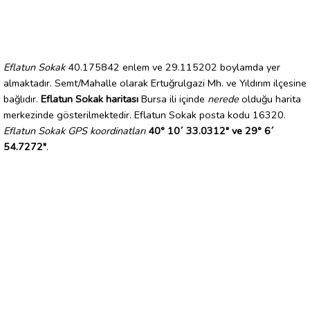
Eflatun Sokak
40.175842 enlem ve 29.115202 boylamda yer
almaktadır. Semt/Mahalle olarak Ertuğrulgazi Mh. ve Yıldırım ilçesine
bağlıdır.
Eflatun Sokak haritası
Bursa ili içinde
nerede
olduğu harita
merkezinde gösterilmektedir. Eflatun Sokak posta kodu 16320.
Eflatun Sokak GPS koordinatları
40° 10´ 33.0312" ve 29° 6´
54.7272"
.