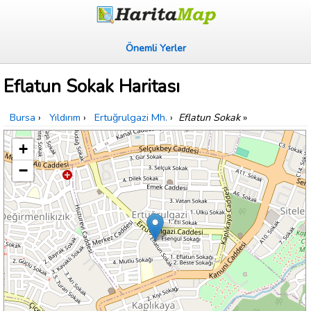
Önemli Yerler
Eflatun Sokak Haritası
Bursa
›
Yıldırım
›
Ertuğrulgazi Mh.
›
Eflatun Sokak
»
+
−