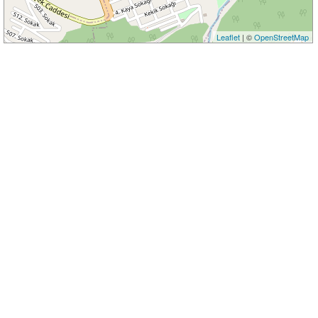
Leaflet
| ©
OpenStreetMap