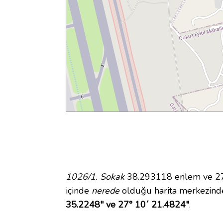
1026/1. Sokak
38.293118 enlem ve 27.
içinde
nerede
olduğu harita merkezind
35.2248" ve 27° 10´ 21.4824"
.