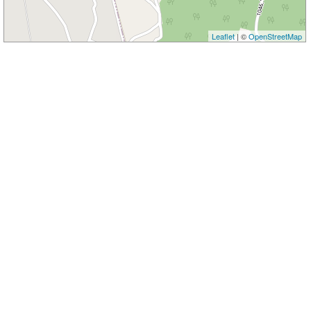
Leaflet
| ©
OpenStreetMap