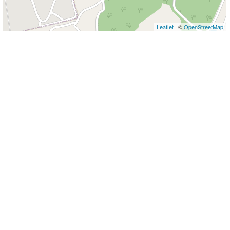
Leaflet
| ©
OpenStreetMap