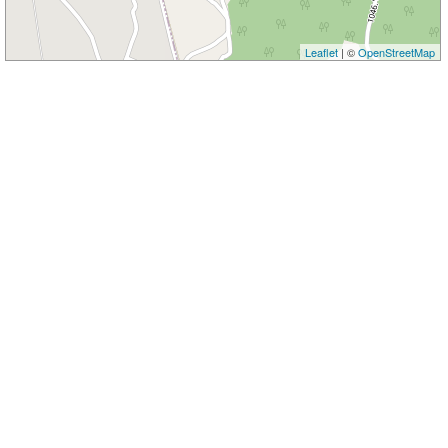
Leaflet
| ©
OpenStreetMap