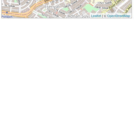
Leaflet
| ©
OpenStreetMap