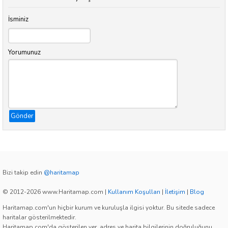
İsminiz
Yorumunuz
Gönder
Bizi takip edin
@haritamap
© 2012-2026 www.Haritamap.com
|
Kullanım Koşulları
|
İletişim
|
Blog
Haritamap.com'un hiçbir kurum ve kuruluşla ilgisi yoktur. Bu sitede sadece
haritalar gösterilmektedir.
Haritamap.com'da gösterilen yer, adres ve harita bilgilerinin doğruluğunu