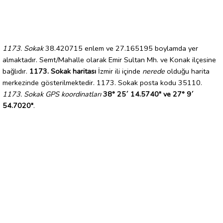
1173. Sokak
38.420715 enlem ve 27.165195 boylamda yer
almaktadır. Semt/Mahalle olarak Emir Sultan Mh. ve Konak ilçesine
bağlıdır.
1173. Sokak haritası
İzmir ili içinde
nerede
olduğu harita
merkezinde gösterilmektedir. 1173. Sokak posta kodu 35110.
1173. Sokak GPS koordinatları
38° 25´ 14.5740" ve 27° 9´
54.7020"
.