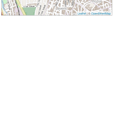
Leaflet
| ©
OpenStreetMap