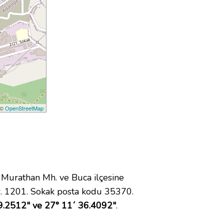
 ©
OpenStreetMap
Murathan Mh. ve Buca ilçesine
. 1201. Sokak posta kodu 35370.
9.2512" ve 27° 11´ 36.4092"
.