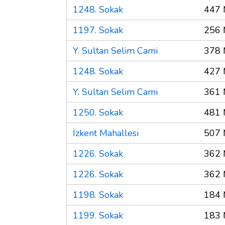
1248. Sokak
447 
1197. Sokak
256 
Y. Sultan Selim Cami
378 
1248. Sokak
427 
Y. Sultan Selim Cami
361 
1250. Sokak
481 
İzkent Mahallesi
507 
1226. Sokak
362 
1226. Sokak
362 
1198. Sokak
184 
1199. Sokak
183 