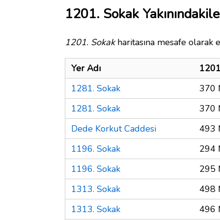
1201. Sokak Yakınındakile
1201. Sokak
haritasına mesafe olarak e
Yer Adı
1201
1281. Sokak
370 
1281. Sokak
370 
Dede Korkut Caddesi
493 
1196. Sokak
294 
1196. Sokak
295 
1313. Sokak
498 
1313. Sokak
496 