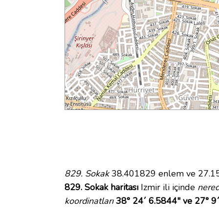
829. Sokak
38.401829 enlem ve 27.1583
829. Sokak haritası
Izmir ili içinde
nere
koordinatları
38° 24´ 6.5844" ve 27° 9