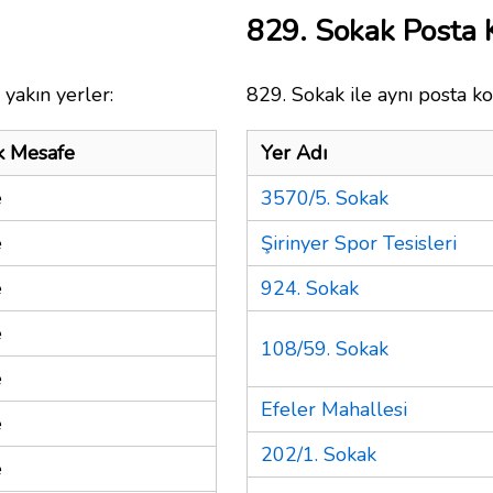
829. Sokak Posta
yakın yerler:
829. Sokak ile aynı posta ko
k Mesafe
Yer Adı
e
3570/5. Sokak
e
Şirinyer Spor Tesisleri
e
924. Sokak
e
108/59. Sokak
e
Efeler Mahallesi
e
202/1. Sokak
e