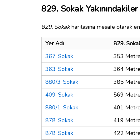
829. Sokak Yakınındakiler
829. Sokak
haritasına mesafe olarak en 
Yer Adı
829. Soka
367. Sokak
353 Metr
363. Sokak
364 Metr
880/3. Sokak
385 Metr
409. Sokak
569 Metr
880/1. Sokak
401 Metr
878. Sokak
419 Metr
878. Sokak
422 Metr