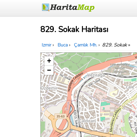
829. Sokak Haritası
Izmir
›
Buca
›
Çamlık Mh.
›
829. Sokak
»
+
−