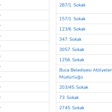
e
287/1. Sokak
e
157/1. Sokak
e
123/6. Sokak
e
347. Sokak
e
3057. Sokak
e
1256. Sokak
e
Buca Belediyesi Atölyeler
e
Müdürlüğü
e
203/45. Sokak
e
73. Sokak
e
2745. Sokak