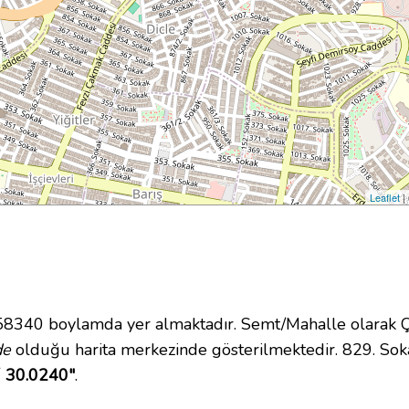
Leaflet
|
40 boylamda yer almaktadır. Semt/Mahalle olarak Çam
de
olduğu harita merkezinde gösterilmektedir. 829. So
´ 30.0240"
.