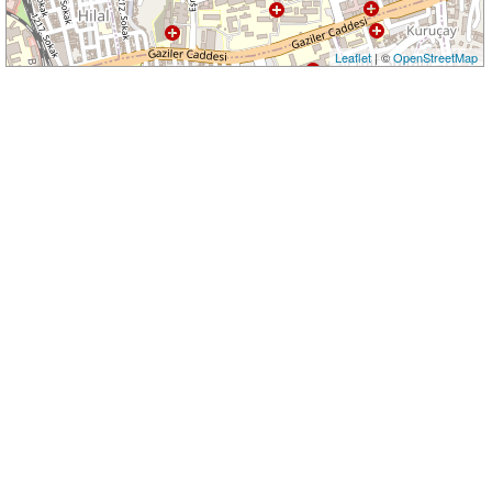
Leaflet
| ©
OpenStreetMap