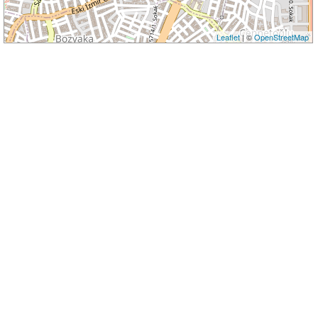
Leaflet
| ©
OpenStreetMap