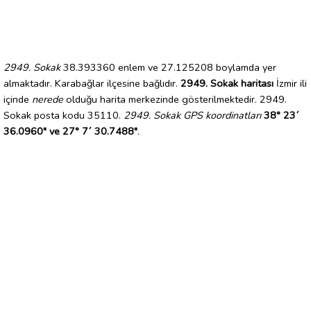
2949. Sokak
38.393360 enlem ve 27.125208 boylamda yer
almaktadır. Karabağlar ilçesine bağlıdır.
2949. Sokak haritası
İzmir ili
içinde
nerede
olduğu harita merkezinde gösterilmektedir. 2949.
Sokak posta kodu 35110.
2949. Sokak GPS koordinatları
38° 23´
36.0960" ve 27° 7´ 30.7488"
.