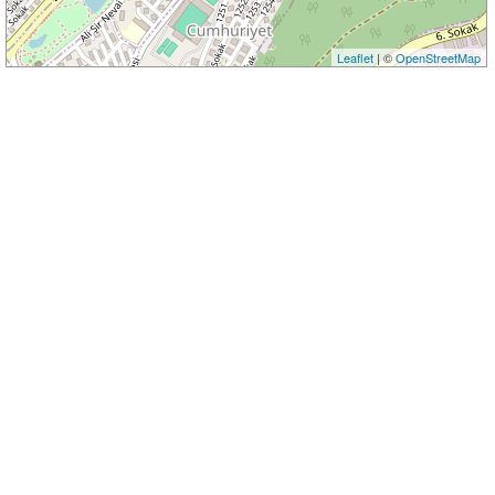
Leaflet
| ©
OpenStreetMap