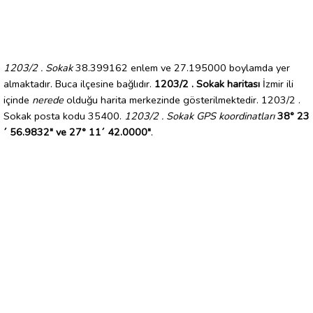
1203/2 . Sokak
38.399162 enlem ve 27.195000 boylamda yer
almaktadır. Buca ilçesine bağlıdır.
1203/2 . Sokak haritası
İzmir ili
içinde
nerede
olduğu harita merkezinde gösterilmektedir. 1203/2 .
Sokak posta kodu 35400.
1203/2 . Sokak GPS koordinatları
38° 23
´ 56.9832" ve 27° 11´ 42.0000"
.