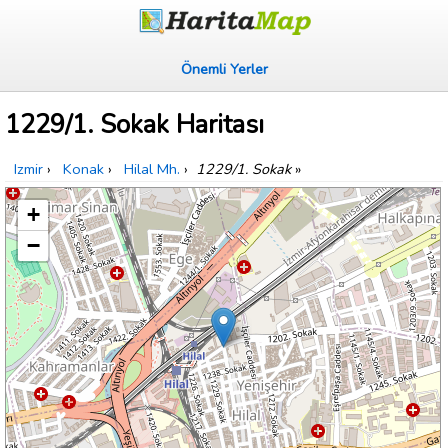
Önemli Yerler
1229/1. Sokak Haritası
Izmir
›
Konak
›
Hilal Mh.
›
1229/1. Sokak
»
+
−