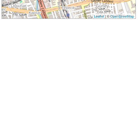
Leaflet
| ©
OpenStreetMap